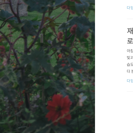
고 
다양
일~
검정
재
아침
빛과
습도
다 
줄 
다양
그로
작..