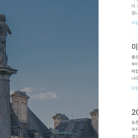
다.
입니
^ 
다양
도 
배수
미
좋은
부터
매합
니다
못하
다양
음으
2
농촌
주자
결과