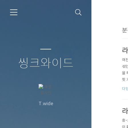
분
라
씽크와이드
여전
섞인
을 
핏 
팜 
다양
떤 
올라
T.wide
라
휴~
이 