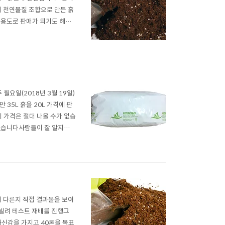
 천연물질 조합으로 만든 흙
용도로 판매가 되기도 해요 ^
용은마사토랑 같이 섰어서 써
라고 늘 답변을 드려요. 보통
요일(2018년 3월 19일)
35L 흙을 20L 가격에 판
이 가격은 절대 나올 수가 없습
어려웠습니다사람들이 잘 알지도
이 먼저 알아본다.." 라는 믿
 키우는 카페에서 이래저래 ..
이 다른지 직접 결과물을 보여
 빌려 테스트 재배를 진행그
 자신감을 가지고 40톤을 목표