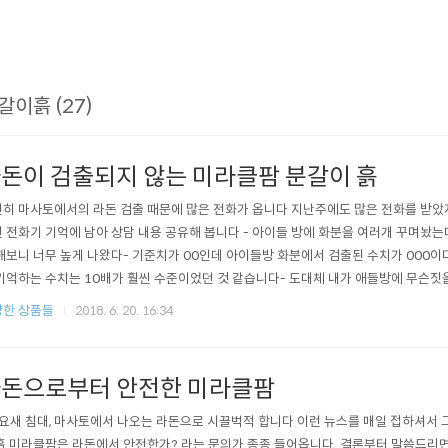
갈이흙 (27)
돈이 검출되지 않는 미라클팜 분갈이 흙
히 마사토에서의 라돈 검출 때문에 많은 전화가 옵니다 지난주에도 많은 전화를 받았
 전화기 기억에 남아 상담 내용 공유해 봅니다 - 아이들 방에 화분을 여러개 꾸며놨는
해보니 너무 높게 나왔다- 기준치가 00인데 아이들방 화분에서 검출된 수치가 000이
기억하는 수치는 10배가 훨씬 수준이었던 것 같습니다- 도대체 내가 애들방에 무슨짓을
라돈 검출 안된다 하는데 정말 없는거 맞냐? 측정 해봤냐? 이런 내용이었어요 당장 몸
한 상품들
2018. 6. 20. 16:34
일이 발생할지 모르는거라 저도 아이를 키우는 입장에서 맘이 좋진 않았습니다 - 미라
이트는 오히려 라돈이나..
돈으로부터 안전한 미라클팜
요새 침대, 마사토에서 나오는 라돈으로 시끌벅적 합니다 이런 뉴스를 매일 접하셔서 
흙 미라클팜은 라돈에서 안전한가? 라는 문의가 종종 들어옵니다. 결론부터 말씀드리면