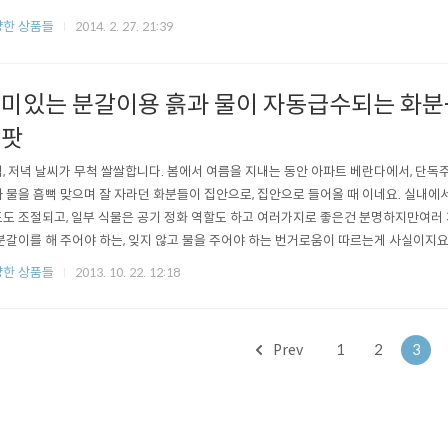
소개드려 봅니다. 왜 미라클팜을 감히 써보시라고 하는지는 근거 자료를 통해서 말씀드려
한 상품들
2014. 2. 27. 21:39
2014년 1월 2일까지..(주)한국식물환경연구소에 의뢰해서 미라클팜이 육묘시 생육에
하는 시험을 의뢰했고..
미있는 분갈이용 흙과 물이 자동급수되는 화분
로팟
, 저녁 날씨가 무척 쌀쌀합니다. 봄에서 여름을 지내는 동안 아파트 베란다에서, 단독
 물을 흠뻑 맞으며 잘 자라던 화분들이 집안으로, 집안으로 들어올 때 이네요. 실내에
도 조절되고, 일부 식물은 공기 정화 역할도 하고 여러가지로 좋은건 분명하지만여러
분갈이를 해 주어야 하는, 잊지 않고 물을 주어야 하는 번거로움이 따르는게 사실이지요
분갈이용 배양토 미라클팜(Miracle Farm)과 한 번 물을 급수 해 두면 알아서 화분 
한 상품들
2013. 10. 22. 12:18
팟을 소개합니다 ^^ 미라클팜은 3년의 시간동안 연구 개발 끝에 태어난 일명 기적의 
Prev
1
2
3