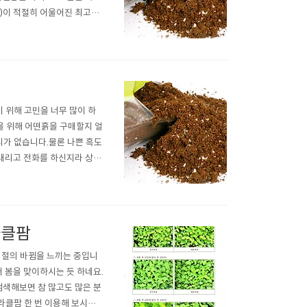
맛)이 적절히 어울어진 최고의
현창면에 자리를 잡고,남의 하
하수를 파고(넉넉한 좋은 물이
 위해 고민을 너무 많이 하
을 위해 어떤흙을 구매할지 얼
가 없습니다.물론 나쁜 흑도
내리고 전화를 하신지라 상담
들이 쓴 흙에 대한 평은 꽤 괜
니고, 광고비를 쏟아부으면서
라클팜
절의 바뀜을 느끼는 중입니
써 봄을 맞이하시는 듯 하네요.
검색해보면 참 많고도 많은 분
라클팜 한 번 이용해 보시라