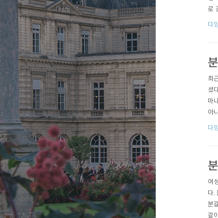
로 
맛이
다양
우스
나와
분
최근
셨다
마나
아니
은 
다양
찮았
홍보
분
여성
다.
분갈
갈이