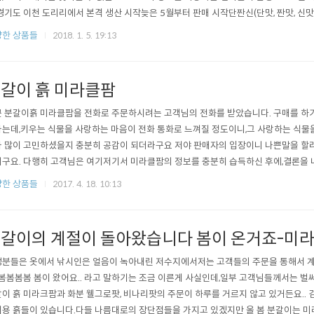
경기도 이천 도리리에서 본격 생산 시작늦은 5월부터 판매 시작단짠신(단맛, 짠맛, 신
란 극찬을 받으며 판매에 성공 2018년 새해올 해는 약 100톤을 목표로 충남 아산 
한 상품들
2018. 1. 5. 19:13
가 아닌 우리 하우스를 직접 짓고 있습니다 터를 다지고 좋은 물을 공급하기 위해 지
서 ..
갈이 흙 미라클팜
 분갈이흙 미라클팜을 전화로 주문하시려는 고객님의 전화를 받았습니다. 구매를 하기
는데,키우는 식물을 사랑하는 마음이 전화 통화로 느껴질 정도이니,그 사랑하는 식물
 많이 고민하셨을지 충분히 공감이 되더라구요 저야 판매자의 입장이니 나쁜말을 할리
구요. 다행히 고객님은 여기저기서 미라클팜의 정보를 충분히 습득하신 후에,결론을 
편했습니다. 저는 모르는 어디 커뮤니티에서 미라클팜에 대한 글들이 많이 보였고,그 분
한 상품들
2017. 4. 18. 10:13
었나봐요 그래서 장고 끝에 미라클팜을 구매하려 하신다더라구요 가격이 싼 흙도 아
할만한 여력은 안되니,구매 고객들..
갈이의 계절이 돌아왔습니다 봄이 온거죠-미
분들은 옷에서 낚시인은 얼음이 녹아내린 저수지에서저는 고객들의 주문을 통해서 계
 봄봄봄봄 봄이 왔어요.. 라고 말하기는 조금 이른게 사실인데,일부 고객님들께서는 벌
이 흙 미라크팜과 화분 웰그로팟, 비나리팟의 주문이 하루를 거르지 않고 있거든요.. 
용 흙들이 있습니다.다들 나름대로의 장단점들을 가지고 있겠지만 올 봄 분갈이는 미