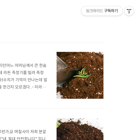
씽크와이드
구독하기
지만어느 어머님께서 큰 한숨
데 라돈 측정기를 빌려 측정
다(수치가 기억이 안나는데 얼
 한건지 모르겠다..- 미라클
에 변화는 없더라도 미래에 어
클팜은 식물성 재료들이고 제
그런가,요 며칠사이 저희 분갈
"네, 절대 안전합니다" 입니