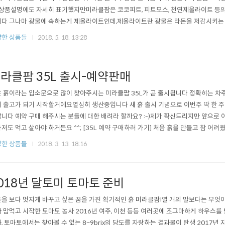
 상품설명에도 자세히 표기했지만미라클팜은 코코피트, 피트모스, 천연제올라이트 등의
다 그나마 광물에 속하는게 제올라이트인데,제올라이트란 광물은 라돈을 저감시키는 
안심하시고 분갈이용으로 사용하시면 됩니다. 아, 저희쪽에 자주 문의되는 또하나의 내
한 상품들
2018. 5. 18. 13:28
괜찮냐.. 라는 것인데요.. 일반적으로 "같이 쓰셔도 되는데 미라클팜만 쓰셔도 됩니다"
 때문에 마사토를 많이 쓰..
라클팜 35L 출시-예약판매
 흙이라는 입소문으로 많이 찾아주시는 미라클팜 35L가 곧 출시됩니다 정확히는 차주 월
 출고가 되기 시작할거에요열심히 생산중입니다 새 흙 출시 기념으로 이번주 딱 한 주만 
니다 예약 구매 해주시는 분들에 대한 배려라 할까요? :-)제가 확신드리지만 앞으로 
저도 먹고 살아야 하거든요 ^^; [35L 예약 구매하러 가기] 처음 흙을 만들고 참 
고, 가격도 싸지 않은 흙을 어떻게 팔까? 재주는 없고 뚝심만 있어서, "좋은 상품은 고객
한 상품들
2018. 3. 13. 18:16
로 광고 한 번 제대로 하지 않고 판매한지 벌써 여러해가 지났고,이제는 조경이나 식물
018년 달토미 토마토 준비
을 보다 멋지게 바꾸고 싶은 꿈을 가진 획기적인 흙 미라클팜!열 개의 말보다는 무엇
 맘먹고 시작한 토마토 농사 2016년 여주, 이천 등등 여러곳에 조그마하게 하우스를
, 토마토에서는 찾아볼 수 없는 8~9brix의 당도를 자랑하는 결과물이 탄생 2017년