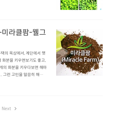
볼께요 2013년 12월 11
 미치는 영향 및 비해 여부를
-미라클팜-웰그
주택의 옥상에서, 계단에서 햇
서 화분을 키우면보기도 좋고,
 개의 화분을 키우다보면 해마
.. 그런 고민을 말끔히 해소해
안으로 물을 공급해주는 화분 웰
흙으로 이 미라클 팜으로 키운
Next